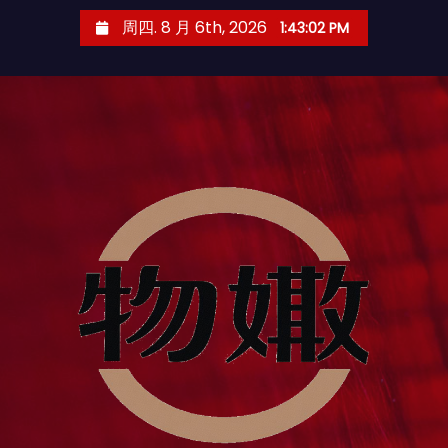
跳
周四. 8 月 6th, 2026
1:43:03 PM
至
内
容