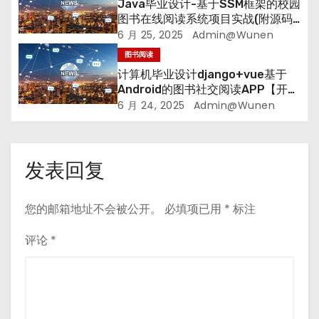
Java毕业设计-基于SSM框架的校园
图书在线阅读系统项目实战(附源码
+论文)
6 月 25, 2025
Admin@wunen
图书阅读
计算机毕业设计django+vue基于
Android的图书社交阅读APP【开题
+论文+程序】
6 月 24, 2025
Admin@wunen
发表回复
您的邮箱地址不会被公开。
必填项已用
*
标注
评论
*