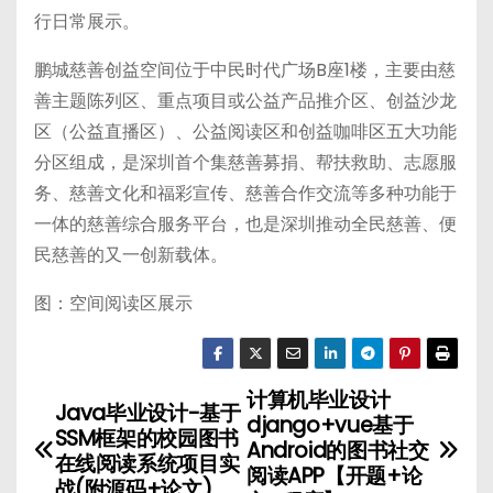
行日常展示。
鹏城慈善创益空间位于中民时代广场B座1楼，主要由慈
善主题陈列区、重点项目或公益产品推介区、创益沙龙
区（公益直播区）、公益阅读区和创益咖啡区五大功能
分区组成，是深圳首个集慈善募捐、帮扶救助、志愿服
务、慈善文化和福彩宣传、慈善合作交流等多种功能于
一体的慈善综合服务平台，也是深圳推动全民慈善、便
民慈善的又一创新载体。
图：空间阅读区展示
计算机毕业设计
文
Java毕业设计-基于
django+vue基于
SSM框架的校园图书
章
Android的图书社交
在线阅读系统项目实
阅读APP【开题+论
战(附源码+论文)