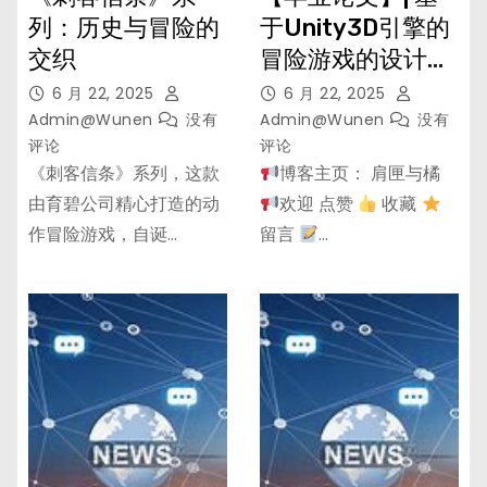
列：历史与冒险的
于Unity3D引擎的
交织
冒险游戏的设计与
实现
6 月 22, 2025
6 月 22, 2025
Admin@wunen
没有
Admin@wunen
没有
评论
评论
《刺客信条》系列，这款
博客主页： 肩匣与橘
由育碧公司精心打造的动
欢迎 点赞
收藏
作冒险游戏，自诞…
留言
…