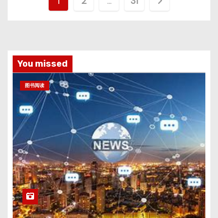
文
1
2
…
31
章
分
页
You missed
图书阅读