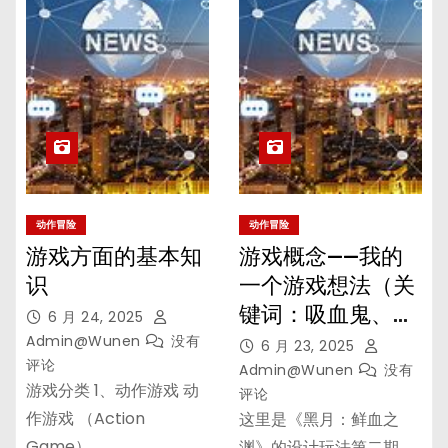
动作冒险
动作冒险
游戏方面的基本知
游戏概念——我的
识
一个游戏想法（关
键词：吸血鬼、
6 月 24, 2025
RPG、动作冒险、
Admin@wunen
没有
6 月 23, 2025
评论
奇幻）12
Admin@wunen
没有
游戏分类 1、动作游戏 动
评论
作游戏 （Action
这里是《黑月：鲜血之
Game）…
渊》的设计玩法第二期。