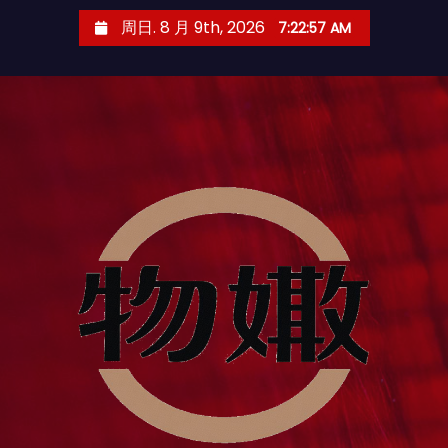
跳
周日. 8 月 9th, 2026
7:22:58 AM
至
内
容