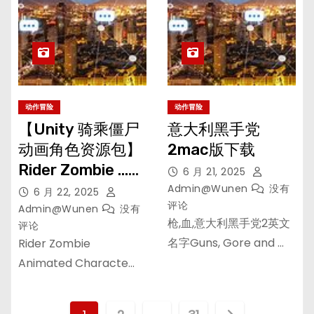
动作冒险
动作冒险
【Unity 骑乘僵尸
意大利黑手党
动画角色资源包】
2mac版下载
Rider Zombie …适
6 月 21, 2025
合用作恐怖、动
Admin@wunen
没有
6 月 22, 2025
评论
作、冒险或生存类
Admin@wunen
没有
枪,血,意大利黑手党2英文
评论
游戏中的敌人角色
名字Guns, Gore and …
Rider Zombie
Animated Characte…