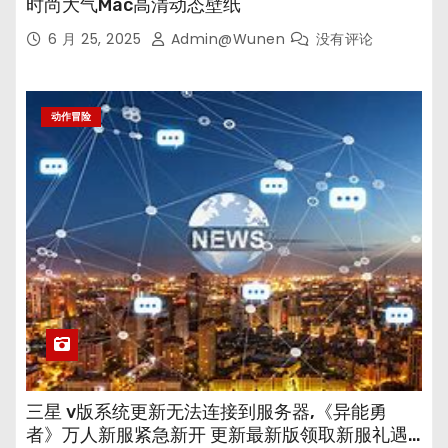
时尚大气Mac高清动态壁纸
6 月 25, 2025
Admin@wunen
没有评论
动作冒险
三星 v版系统更新无法连接到服务器,《异能勇
者》万人新服紧急新开 更新最新版领取新服礼遇…