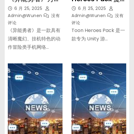
新服紧急新开 更新
供多种精美的英雄
6 月 25, 2025
6 月 25, 2025
最新版领取新服礼
角色模型和动画，
Admin@wunen
没有
Admin@wunen
没有
评论
评论
遇…
适用于 3D 动作游
《异能勇者》是一款具有
Toon Heroes Pack 是一
戏、RPG、冒险游
清晰魔幻、挂机特色的动
款专为 Unity 游…
戏等项目
作冒险类手机网络…